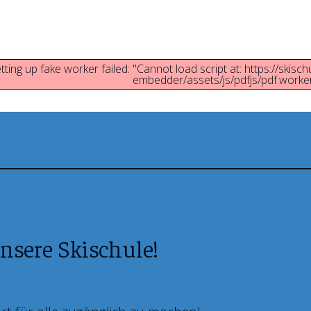
tting up fake worker failed: "Cannot load script at: https://skisc
embedder/assets/js/pdfjs/pdf.worker.
nsere Skischule!