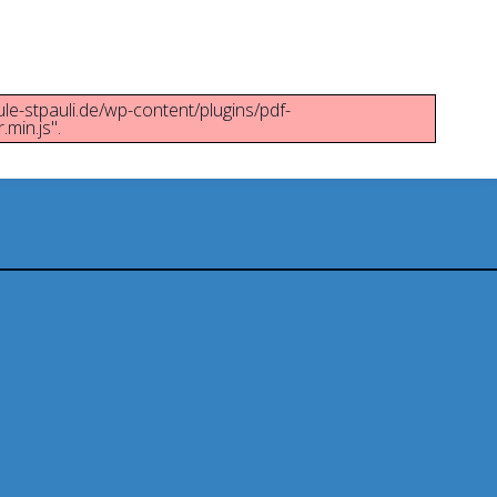
hule-stpauli.de/wp-content/plugins/pdf-
min.js".